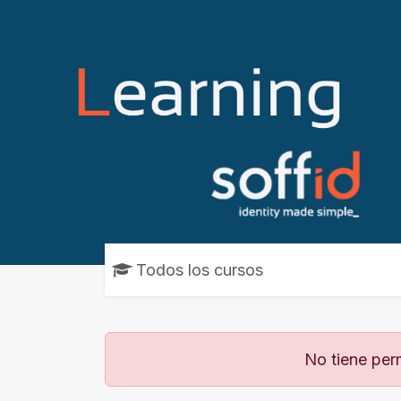
Ir al contenido
Todos los cursos
No tiene perm