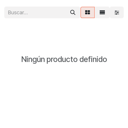
Ir al contenido
Ningún producto definido